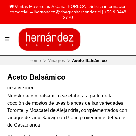
🚚 Ventas Mayoristas & Canal HORECA · Solicita información
comercial →
ihernandez@vinagreshernandez.cl
| +56 9 8448
2770
Home
Vinagres
Aceto Balsámico
Aceto Balsámico
DESCRIPTION
Nuestro aceto balsámico se elabora a partir de la
cocción de mostos de uvas blancas de las variedades
Torontel y Moscatel de Alejandría, complementados con
vinagre de vino Sauvignon Blanc proveniente del Valle
de Casablanca