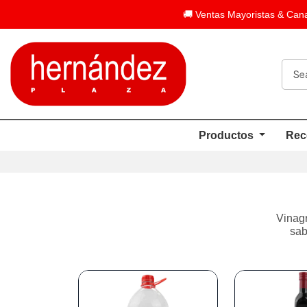
🚚 Ventas Mayoristas & Cana
Productos
Rec
Vinagr
sab