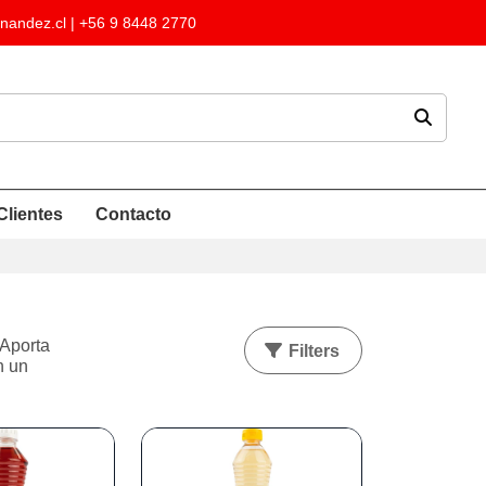
nandez.cl
| +56 9 8448 2770
Clientes
Contacto
 Aporta
Filters
n un