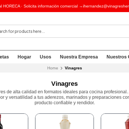
l HORECA · Solicita información comercial →
ihernandez@vinagresher
etas
Hogar
Usos
Nuestra Empresa
Nuestros 
Home
Vinagres
Vinagres
es de alta calidad en formatos ideales para cocina profesional.
or y versatilidad a tus aderezos, marinados y preparaciones co
producto confiable y rendidor.