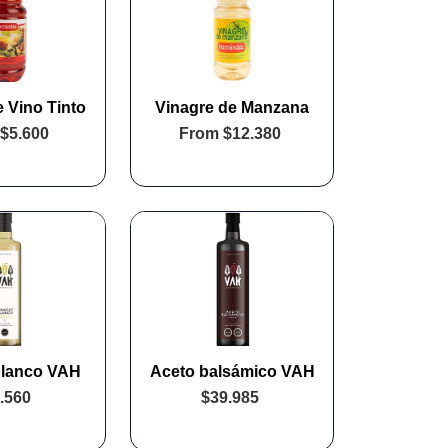
e Vino Tinto
Vinagre de Manzana
$5.600
From
$12.380
blanco VAH
Aceto balsámico VAH
.560
$39.985