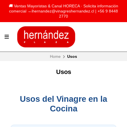
🚚 Ventas Mayoristas & Canal HORECA · Solicita información
comercial →
ihernandez@vinagreshernandez.cl
| +56 9 8448
2770
Home
Usos
Usos
Usos del Vinagre en la
Cocina