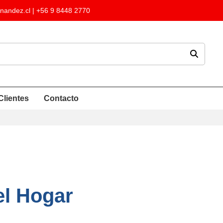
nandez.cl
| +56 9 8448 2770
Clientes
Contacto
el Hogar