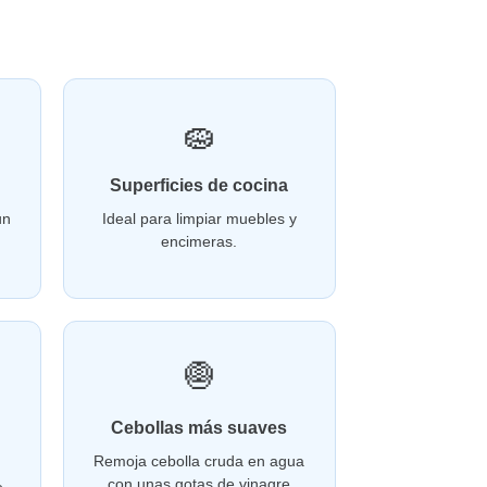
🧽
Superficies de cocina
un
Ideal para limpiar muebles y
encimeras.
🧅
Cebollas más suaves
Remoja cebolla cruda en agua
con unas gotas de vinagre