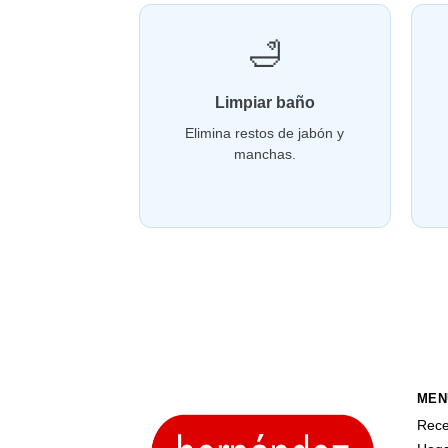
🛁
Limpiar baño
Elimina restos de jabón y
manchas.
MEN
Rece