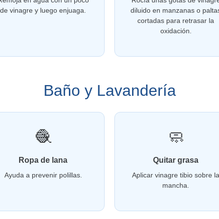
Remoja en agua con un poco
Rocía unas gotas de vinagr
de vinagre y luego enjuaga.
diluido en manzanas o palta
cortadas para retrasar la
oxidación.
Baño y Lavandería
🧶
🧼
Ropa de lana
Quitar grasa
Ayuda a prevenir polillas.
Aplicar vinagre tibio sobre l
mancha.