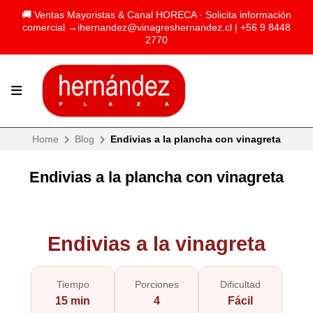
🚚 Ventas Mayoristas & Canal HORECA · Solicita información
comercial →
ihernandez@vinagreshernandez.cl
| +56 9 8448
2770
Home
Blog
Endivias a la plancha con vinagreta
Endivias a la plancha con vinagreta
Endivias a la vinagreta
Tiempo
Porciones
Dificultad
15 min
4
Fácil