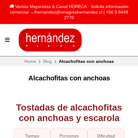
🚚 Ventas Mayoristas & Canal HORECA · Solicita información
comercial →
ihernandez@vinagreshernandez.cl
| +56 9 8448
2770
Home
Blog
Alcachofitas con anchoas
Alcachofitas con anchoas
Tostadas de alcachofitas
con anchoas y escarola
Tiempo
Porciones
Dificultad