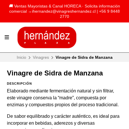
🚚 Ventas Mayoristas & Canal HORECA · Solicita información
comercial →
ihernandez@vinagreshernandez.cl
| +56 9 8448
2770
Inicio
Vinagres
Vinagre de Sidra de Manzana
Vinagre de Sidra de Manzana
DESCRIPCIÓN
Elaborado mediante fermentación natural y sin filtrar,
este vinagre conserva la “madre”, compuesta por
enzimas y compuestos propios del proceso tradicional.
De sabor equilibrado y carácter auténtico, es ideal para
incorporar en bebidas, aderezos y diversas