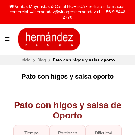
🚚 Ventas Mayoristas & Canal HORECA · Solicita información
comercial →
ihernandez@vinagreshernandez.cl
| +56 9 8448
2770
Inicio
Blog
Pato con higos y salsa oporto
Pato con higos y salsa oporto
Pato con higos y salsa de
Oporto
Tiempo
Porciones
Dificultad