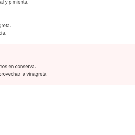
al y pimienta.
greta.
ia.
rros en conserva.
rovechar la vinagreta.