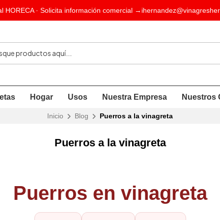
l HORECA · Solicita información comercial →
ihernandez@vinagresher
etas
Hogar
Usos
Nuestra Empresa
Nuestros 
Inicio
Blog
Puerros a la vinagreta
Puerros a la vinagreta
Puerros en vinagreta