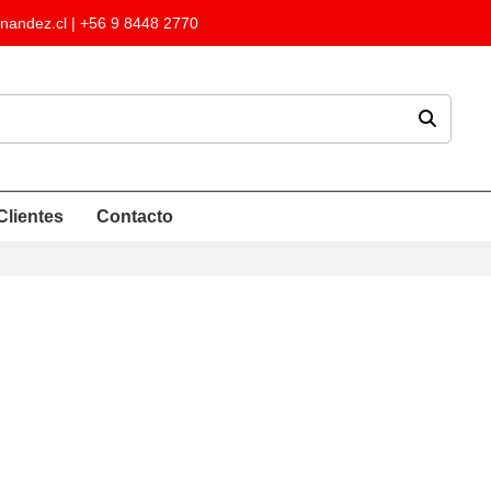
nandez.cl
| +56 9 8448 2770
Clientes
Contacto